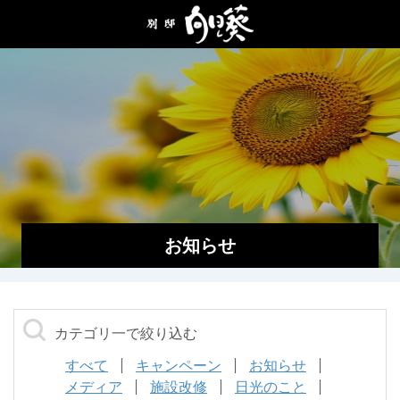
ホーム
はじめての方へ
部屋
食事
施設・サービス
お知らせ
アクセス
ご予約
カテゴリ一で絞り込む
0288-54-2602
すべて
キャンペーン
お知らせ
メディア
施設改修
日光のこと