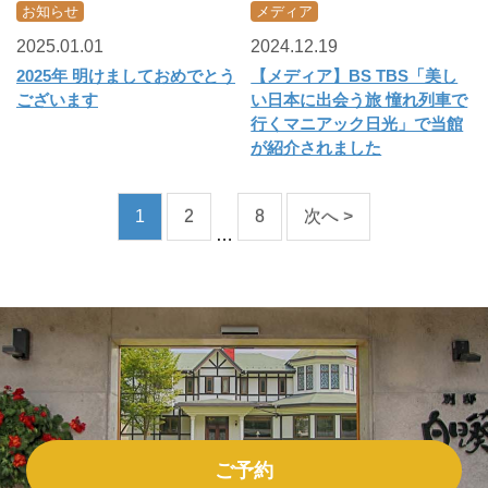
お知らせ
メディア
2025.01.01
2024.12.19
2025年 明けましておめでとう
【メディア】BS TBS「美し
ございます
い日本に出会う旅 憧れ列車で
行くマニアック日光」で当館
が紹介されました
1
2
8
次へ >
…
ご予約