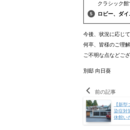
クラシック館
ロビー、ダイ
今後、状況に応じ
何卒、皆様のご理
ご不明な点などご
別邸 向日葵
前の記事
【新型
染症対
休館い