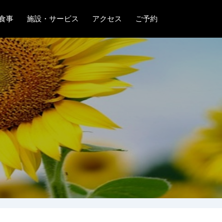
食事
施設・サービス
アクセス
ご予約
ック館
ット館
ト館
予約確認
よくあるご質問