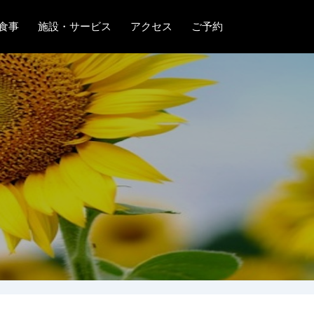
食事
施設・サービス
アクセス
ご予約
ック館
ット館
ト館
予約確認
よくあるご質問